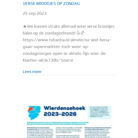
VERSE BROODJES OP ZONDAG
25 sep 2023
🔥We kunnen straks allemaal weer verse broodjes
halen op de zondagochtend!! 🥳🥐
https://www.tubantia.nl/almelo/na-veel-heisa-
gaan-supermarkten-toch-weer-op-
zondagmorgen-open-in-almelo-fijn-voor-de-
klanten~a83e73db/ Source
about VERSE BROODJES OP ZONDAG
Lees meer