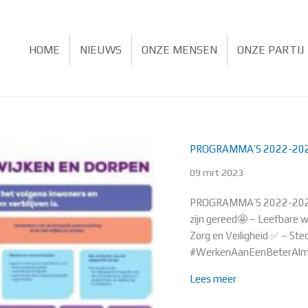
HOME
NIEUWS
ONZE MENSEN
ONZE PARTIJ
PROGRAMMA’S 2022-20
09 mrt 2023
PROGRAMMA’S 2022-2026 D
zijn gereed🤩 – Leefbare w
Zorg en Veiligheid ✅ – St
#WerkenAanEenBeterAlme
about PROGRA
Lees meer