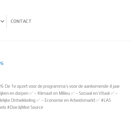
CONTACT
26
e 1e opzet voor de programma’s voor de aankomende 4 jaar
ijken en dorpen ✅ – Klimaat en Milieu ✅ – Sociaal en Vitaal ✅ –
edelijke Ontwikkeling ✅ – Economie en Arbeidsmarkt ✅ #LAS
lo #DoeJijMee Source
MMA’S 2022-2026