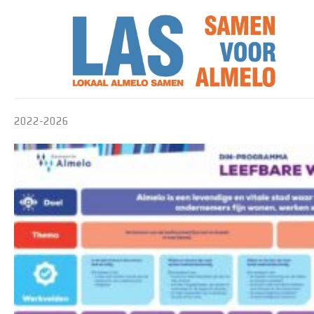
Ga
naar
de
inhoud
2022-2026