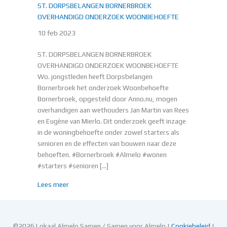
ST. DORPSBELANGEN BORNERBROEK
OVERHANDIGD ONDERZOEK WOONBEHOEFTE
10 feb 2023
ST. DORPSBELANGEN BORNERBROEK
OVERHANDIGD ONDERZOEK WOONBEHOEFTE
Wo. jongstleden heeft Dorpsbelangen
Bornerbroek het onderzoek Woonbehoefte
Bornerbroek, opgesteld door Anno.nu, mogen
overhandigen aan wethouders Jan Martin van Rees
en Eugène van Mierlo. Dit onderzoek geeft inzage
in de woningbehoefte onder zowel starters als
senioren en de effecten van bouwen naar deze
behoeften. #Bornerbroek #Almelo #wonen
#starters #senioren […]
about ST. DORPSBELANGEN BORNERBROEK OVER
Lees meer
©2026 Lokaal Almelo Samen / Samen voor Almelo |
Cookiebeleid
|