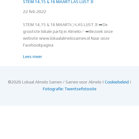
STEM 14,15 & 16 MAART LAS LIJST 3!
22 feb 2022
STEM 14,15 & 16 MAART👉LAS LIJST 3! ➡️De
grootste lokale partij in Almelo✅ ➡️Bezoek onze
website www.lokaalalmelosamen.nl Naar onze
Facebookpagina
about STEM 14,15 & 16 MAART LAS LIJST 3!
Lees meer
©2026 Lokaal Almelo Samen / Samen voor Almelo |
Cookiebeleid
|
Fotografie: Twentsefotosite