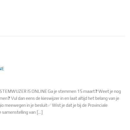
NE
STEMWIJZER IS ONLINE Ga je stemmen 15 maart❓ Weet je nog
n❓ Vul dan eens de kieswijzer in en laat altijd het belang van je
 meewegen in je besluit✅ Wist je dat je bij de Provinciale
de samenstelling van […]
WIJZER IS ONLINE