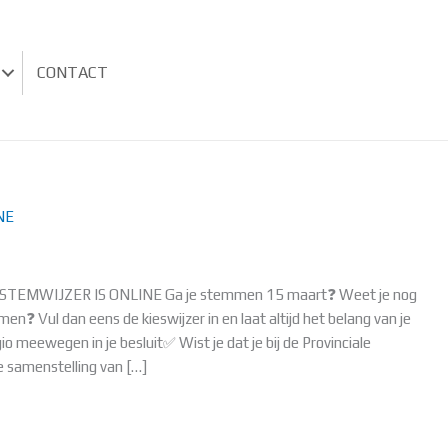
CONTACT
NE
STEMWIJZER IS ONLINE Ga je stemmen 15 maart❓ Weet je nog
n❓ Vul dan eens de kieswijzer in en laat altijd het belang van je
 meewegen in je besluit✅ Wist je dat je bij de Provinciale
de samenstelling van […]
WIJZER IS ONLINE