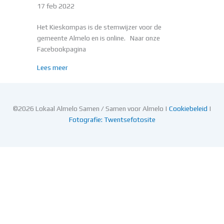
17 feb 2022
Het Kieskompas is de stemwijzer voor de
gemeente Almelo en is online. Naar onze
Facebookpagina
about DE STEMWIJZER VOOR ALMELO IS ONLINE
Lees meer
©2026 Lokaal Almelo Samen / Samen voor Almelo |
Cookiebeleid
|
Fotografie: Twentsefotosite