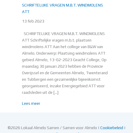
SCHRIFTELIJKE VRAGEN M.B.T. WINDMOLENS
ATT
13 feb 2023
SCHRIFTELIJKE VRAGEN M.B.T. WINDMOLENS
ATT Schriftelijke vragen m.b.t. plaatsen
windmolens ATT Aan het college van B&W van
Almelo. Onderwerp: Plaatsing windmolens ATT
gebied Almelo, 13-02-2023 Geacht College, Op
maandag 30 januari 2023 hebben de Provincie
Overijssel en de Gemeenten Almelo, Twenterand
en Tubbergen een gezamenlijke bijeenkomst
georganiseerd, inzake Energiegebied ATT voor
raadsleden uit de […]
about SCHRIFTELIJKE VRAGEN M.B.T. WINDMOLENS
Lees meer
©2026 Lokaal Almelo Samen / Samen voor Almelo |
Cookiebeleid
|