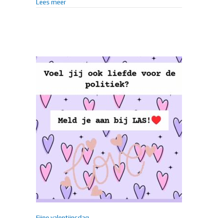
about Volg ons ook op TikTok @lokaal_almelo_sam
Lees meer
Fijne valentijnsdag