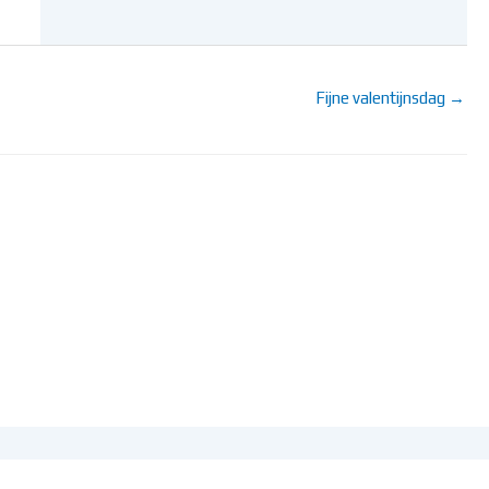
Fijne valentijnsdag →
ntsefotosite