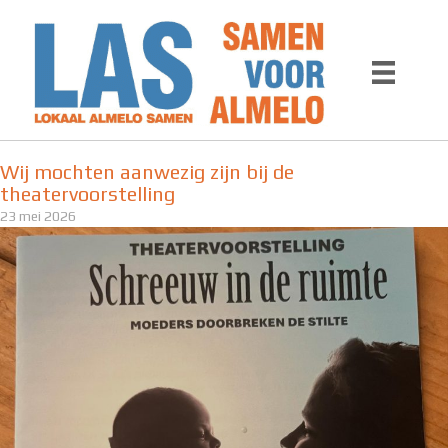
Ga
naar
de
inhoud
Wij mochten aanwezig zijn bij de
theatervoorstelling
23 mei 2026