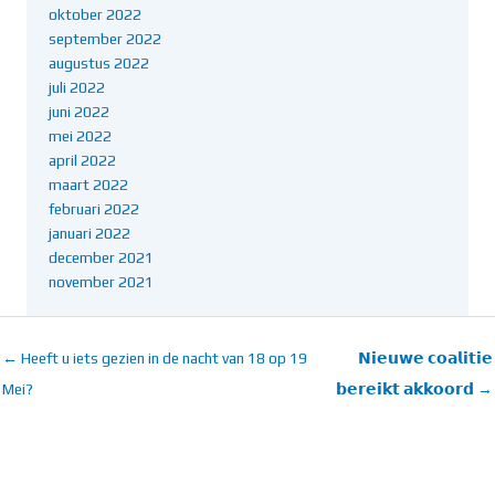
oktober 2022
september 2022
augustus 2022
juli 2022
juni 2022
mei 2022
april 2022
maart 2022
februari 2022
januari 2022
december 2021
november 2021
← Heeft u iets gezien in de nacht van 18 op 19
𝗡𝗶𝗲𝘂𝘄𝗲 𝗰𝗼𝗮𝗹𝗶𝘁𝗶𝗲
Mei?
𝗯𝗲𝗿𝗲𝗶𝗸𝘁 𝗮𝗸𝗸𝗼𝗼𝗿𝗱 →