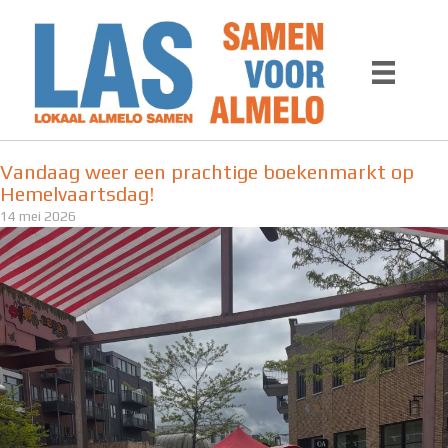
Ga
naar
de
inhoud
Vandaag weer een prachtige boekenmarkt op
Hemelvaartsdag!
14 mei 2026