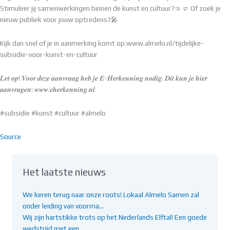
Stimuleer jij samenwerkingen binnen de kunst en cultuur?🤜🤛 Of zoek je
nieuw publiek voor jouw optredens?🎤
Kijk dan snel of je in aanmerking komt op www.almelo.nl/tijdelijke-
subsidie-voor-kunst-en-cultuur
𝑳𝒆𝒕 𝒐𝒑! 𝑽𝒐𝒐𝒓 𝒅𝒆𝒛𝒆 𝒂𝒂𝒏𝒗𝒓𝒂𝒂𝒈 𝒉𝒆𝒃 𝒋𝒆 𝑬-𝑯𝒆𝒓𝒌𝒆𝒏𝒏𝒊𝒏𝒈 𝒏𝒐𝒅𝒊𝒈. 𝑫𝒊𝒕 𝒌𝒖𝒏 𝒋𝒆 𝒉𝒊𝒆𝒓
𝒂𝒂𝒏𝒗𝒓𝒂𝒈𝒆𝒏: 𝒘𝒘𝒘.𝒆𝒉𝒆𝒓𝒌𝒆𝒏𝒏𝒊𝒏𝒈.𝒏𝒍
#subsidie #kunst #cultuur #almelo
Source
Het laatste nieuws
We keren terug naar onze roots! Lokaal Almelo Samen zal
onder leiding van voorma…
Wij zijn hartstikke trots op het Nederlands Elftal! Een goede
wedstrijd met een …