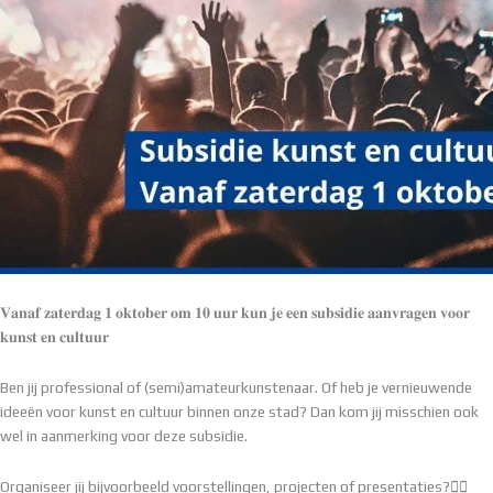
𝐕𝐚𝐧𝐚𝐟 𝐳𝐚𝐭𝐞𝐫𝐝𝐚𝐠 𝟏 𝐨𝐤𝐭𝐨𝐛𝐞𝐫 𝐨𝐦 𝟏𝟎 𝐮𝐮𝐫 𝐤𝐮𝐧 𝐣𝐞 𝐞𝐞𝐧 𝐬𝐮𝐛𝐬𝐢𝐝𝐢𝐞 𝐚𝐚𝐧𝐯𝐫𝐚𝐠𝐞𝐧 𝐯𝐨𝐨𝐫
𝐤𝐮𝐧𝐬𝐭 𝐞𝐧 𝐜𝐮𝐥𝐭𝐮𝐮𝐫
Ben jij professional of (semi)amateurkunstenaar. Of heb je vernieuwende
ideeën voor kunst en cultuur binnen onze stad? Dan kom jij misschien ook
wel in aanmerking voor deze subsidie.
Organiseer jij bijvoorbeeld voorstellingen, projecten of presentaties?👯‍♀️