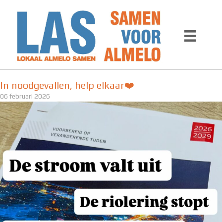
Ga
naar
de
inhoud
In noodgevallen, help elkaar❤️
06 februari 2026