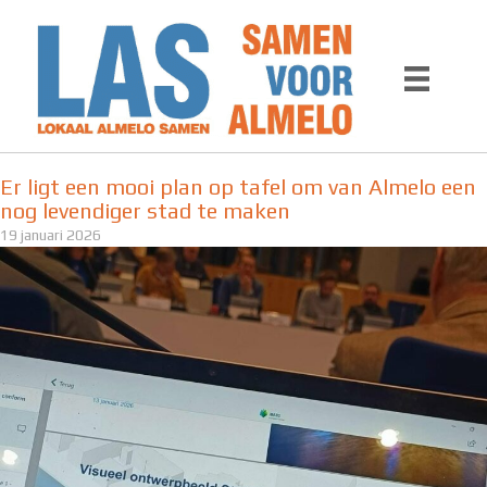
Ga
naar
de
inhoud
Er ligt een mooi plan op tafel om van Almelo een
nog levendiger stad te maken
19 januari 2026