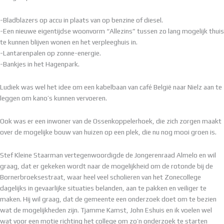
-Bladblazers op accu in plaats van op benzine of diesel.
-Een nieuwe eigentijdse woonvorm “Allezins” tussen zo lang mogelijk thuis
te kunnen blijven wonen en het verpleeghuis in.
-Lantarenpalen op zonne-energie.
-Bankjes in het Hagenpark.
Ludiek was wel het idee om een kabelbaan van café België naar Nielz aan te
leggen om kano’s kunnen vervoeren.
Ook was er een inwoner van de Ossenkoppelerhoek, die zich zorgen maakt
over de mogelijke bouw van huizen op een plek, die nu nog mooi groen is.
Stef Kleine Staarman vertegenwoordigde de Jongerenraad Almelo en wil
graag, dat er gekeken wordt naar de mogelijkheid om de rotonde bij de
Bornerbroeksestraat, waar heel veel scholieren van het Zonecollege
dagelijks in gevaarlijke situaties belanden, aan te pakken en veiliger te
maken. Hij wil graag, dat de gemeente een onderzoek doet om te bezien
wat de mogelijkheden zijn. Tjamme Kamst, John Eshuis en ik voelen wel
wat voor een motie richting het college om zo’n onderzoek te starten