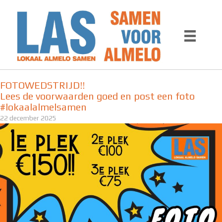
Ga
naar
de
inhoud
FOTOWEDSTRIJD!!
Lees de voorwaarden goed en post een foto
#lokaalalmelsamen
22 december 2025