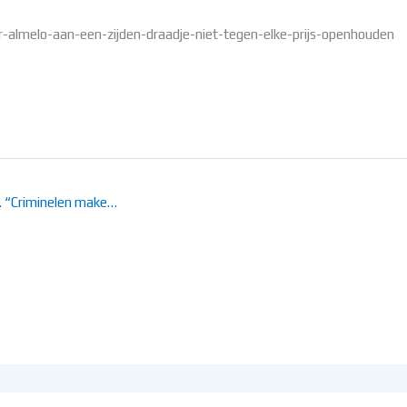
almelo-aan-een-zijden-draadje-niet-tegen-elke-prijs-openhouden
g. “Criminelen make…