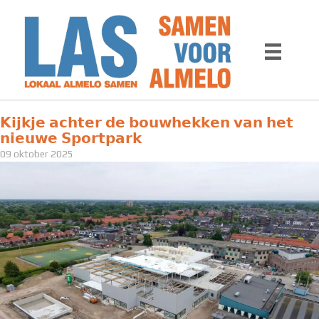
Ga
naar
de
inhoud
𝗞𝗶𝗷𝗸𝗷𝗲 𝗮𝗰𝗵𝘁𝗲𝗿 𝗱𝗲 𝗯𝗼𝘂𝘄𝗵𝗲𝗸𝗸𝗲𝗻 𝘃𝗮𝗻 𝗵𝗲𝘁
𝗻𝗶𝗲𝘂𝘄𝗲 𝗦𝗽𝗼𝗿𝘁𝗽𝗮𝗿𝗸
09 oktober 2025