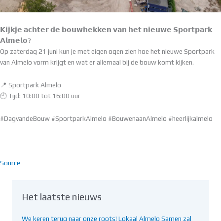
𝗞𝗶𝗷𝗸𝗷𝗲 𝗮𝗰𝗵𝘁𝗲𝗿 𝗱𝗲 𝗯𝗼𝘂𝘄𝗵𝗲𝗸𝗸𝗲𝗻 𝘃𝗮𝗻 𝗵𝗲𝘁 𝗻𝗶𝗲𝘂𝘄𝗲 𝗦𝗽𝗼𝗿𝘁𝗽𝗮𝗿𝗸
𝗔𝗹𝗺𝗲𝗹𝗼?
Op zaterdag 21 juni kun je met eigen ogen zien hoe het nieuwe Sportpark
van Almelo vorm krijgt en wat er allemaal bij de bouw komt kijken.
📍 Sportpark Almelo
🕘 Tijd: 10:00 tot 16:00 uur
#DagvandeBouw #SportparkAlmelo #BouwenaanAlmelo #heerlijkalmelo
Source
Het laatste nieuws
We keren terug naar onze roots! Lokaal Almelo Samen zal