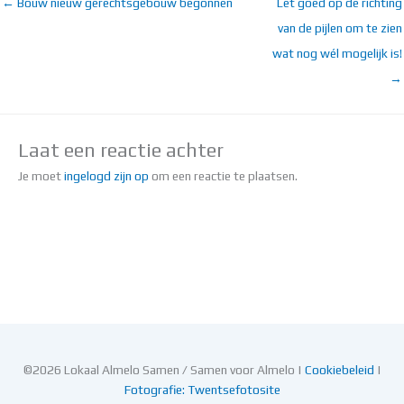
← Bouw nieuw gerechtsgebouw begonnen
Let goed op de richting
van de pijlen om te zien
wat nog wél mogelijk is!
→
Laat een reactie achter
Je moet
ingelogd zijn op
om een reactie te plaatsen.
©2026 Lokaal Almelo Samen / Samen voor Almelo |
Cookiebeleid
|
Fotografie: Twentsefotosite