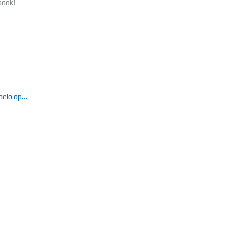
book!
lmelo op…