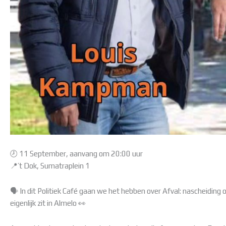
🕗 11 September, aanvang om 20:00 uur
📍’t Dok, Sumatraplein 1
🗣️ In dit Politiek Café gaan we het hebben over Afval: nascheiding 
eigenlijk zit in Almelo 👀