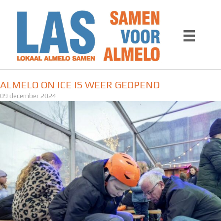
Ga
naar
de
inhoud
ALMELO ON ICE IS WEER GEOPEND
09 december 2024