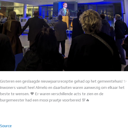
Gisteren een geslaagde nieuwjaarsreceptie gehad op het gemeentehuis! ✨
Inwoners vanuit heel Almelo en daarbuiten waren aanwezig om elkaar het
beste te wensen. 🧡 Er waren verschillende acts te zien en de
burgemeester had een mooi praatje voorbereid 💯🔥
Source