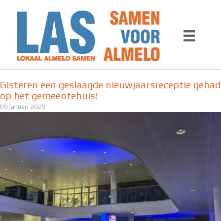
Ga
naar
de
inhoud
Gisteren een geslaagde nieuwjaarsreceptie gehad
op het gemeentehuis!
09 januari 2025