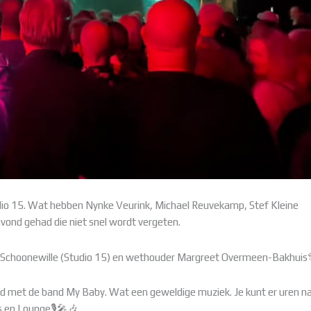
udio 15. Wat hebben Nynke Veurink, Michael Reuvekamp, Stef Kleine
nd gehad die niet snel wordt vergeten.
na Schoonewille (Studio 15) en wethouder Margreet Overmeen-Bakhuis
nd met de band My Baby. Wat een geweldige muziek. Je kunt er uren n
s en Lounge🎙️🎤🎶