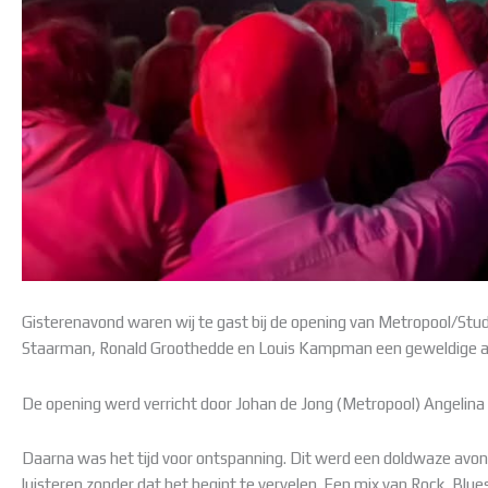
Gisterenavond waren wij te gast bij de opening van Metropool/St
Staarman, Ronald Groothedde en Louis Kampman een geweldige avo
De opening werd verricht door Johan de Jong (Metropool) Angeli
Daarna was het tijd voor ontspanning. Dit werd een doldwaze avo
luisteren zonder dat het begint te vervelen. Een mix van Rock, Blue