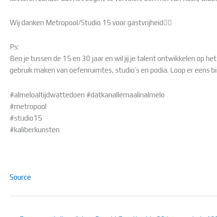
Wij danken Metropool/Studio 15 voor gastvrijheid👌🏻
Ps:
Ben je tussen de 15 en 30 jaar en wil jij je talent ontwikkelen op 
gebruik maken van oefenruimtes, studio’s en podia. Loop er eens b
#almeloaltijdwattedoen #datkanallemaalinalmelo
#metropool
#studio15
#kaliberkunsten
Source