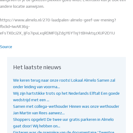
andere locatie aanwijzen.
https://www.almelo.nl/270-laadpalen-almelo-geef-uw-mening?
fbclid=IwAR36g-
eFsTX0cJ2X_IjFo7ipuLxqRDMFOjZdgY6YTnj1tBHvktqzXUP2D1U
Source
Het laatste nieuws
We keren terug naar onze roots! Lokaal Almelo Samen zal
onder leiding van voorma…
Wij zijn hartstikke trots op het Nederlands Elftal! Een goede
wedstrijd met een …
Samen met collega-wethouder Hinnen was onze wethouder
Jan Martin van Rees aanwez…
Shoppers opgelet! De twee uur gratis parkeren in Almelo
gaat door! Wij hebben on…
Gisteren was de première van de documentaire ‘Twentse