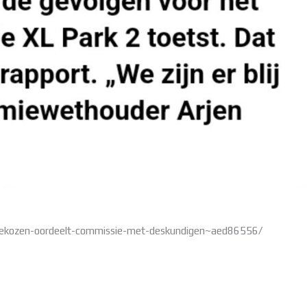
t-gekozen-oordeelt-commissie-met-deskundigen~aed86556/