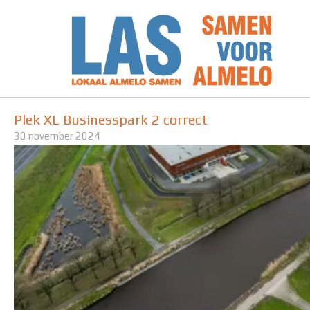
Ga
naar
de
inhoud
Plek XL Businesspark 2 correct
30 november 2024